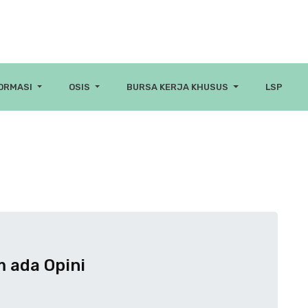
FORMASI
OSIS
BURSA KERJA KHUSUS
LSP
 ada Opini