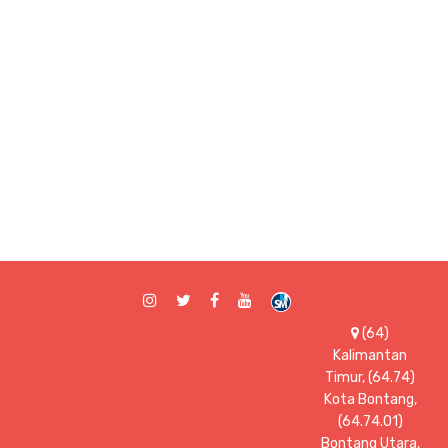
(64)
Kalimantan
Timur, (64.74)
Kota Bontang,
(64.74.01)
Bontang Utara,